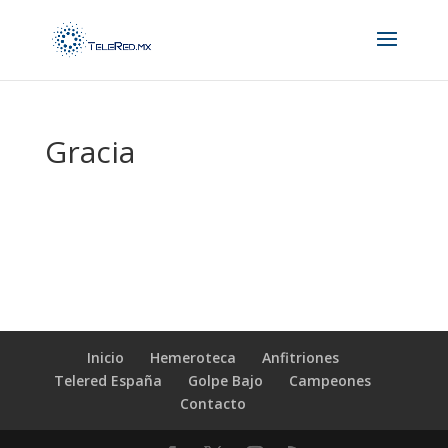
Gracia
Únase a nuestra lista de correo
para recibir las últimas noticias y
actualizaciones.
Inicio
Hemeroteca
Anfitriones
Telered España
Golpe Bajo
Campeones
Contacto