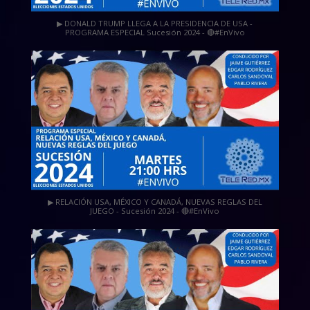
▶ DONALD TRUMP LLEGA A LA PRESIDENCIA DE USA -
PROGRAMA ESPECIAL Sucesión 2024 - 🔴#EnVivo
▶ RELACIÓN USA, MÉXICO Y CANADÁ, NUEVAS REGLAS DEL
JUEGO - Sucesión 2024 - 🔴#EnVivo