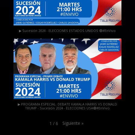
▶ Sucesión 2024 - ELECCIONES ESTADOS UNIDOS 🔴#EnVivo
▶ PROGRAMA ESPECIAL: DEBATE KAMALA HARRIS VS DONALD
TRUMP - Sucesión 2024 - ELECCIONES USA🔴#EnVivo
Siguiente
»
1
/
6