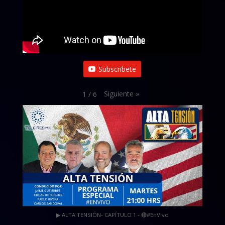
Subscribete
Siguiente
»
1
/
6
▶ ALTA TENSIÓN- CAPÍTULO 1 - 🔴#EnVivo